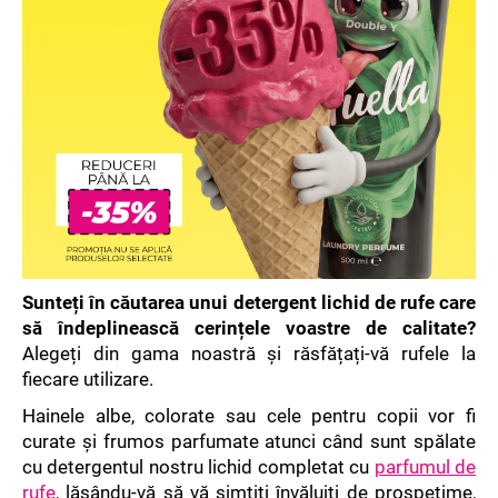
V
ă
r
e
c
o
m
a
n
Sunteți în căutarea unui detergent lichid de rufe care
d
să îndeplinească cerințele voastre de calitate?
ă
Alegeți din gama noastră și răsfățați-vă rufele la
m
fiecare utilizare.
Hainele albe, colorate sau cele pentru copii vor fi
curate și frumos parfumate atunci când sunt spălate
cu detergentul nostru lichid completat cu
parfumul de
rufe
, lăsându-vă să vă simțiți învăluiți de prospețime,