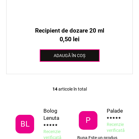
Recipient de dozare 20 ml
0,50 lei
ADAUGĂ ÎN COŞ
14
articole în total
C
o
n
Bolog
Palade
t
Lenuta
r
P
BL
Recenzie
o
verificată
Recenzie
l
verificată
Buna Este un produs