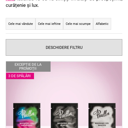
curățenie și lux.
S
e
Cele mai vândute
Cele mai ieftine
Cele mai scumpe
Alfabetic
l
e
c
DESCHIDERE FILTRU
t
a
L
EXCEPȚIE DE LA
r
PROMOȚII
i
e
3 DE SPĂLĂRI
s
a
t
p
ă
r
p
o
r
d
o
u
d