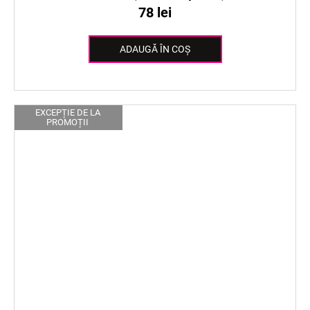
78 lei
ADAUGĂ ÎN COŞ
EXCEPȚIE DE LA
PROMOȚII