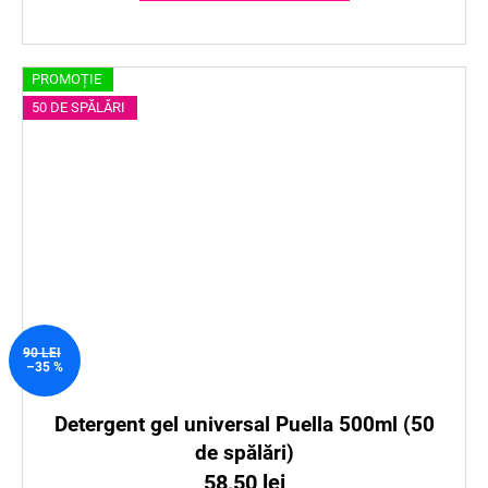
PROMOȚIE
50 DE SPĂLĂRI
90 LEI
–35 %
Detergent gel universal Puella 500ml (50
de spălări)
58,50 lei