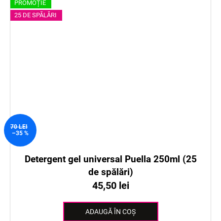
PROMOȚIE
25 DE SPĂLĂRI
70 LEI
–35 %
Detergent gel universal Puella 250ml (25
de spălări)
45,50 lei
ADAUGĂ ÎN COŞ