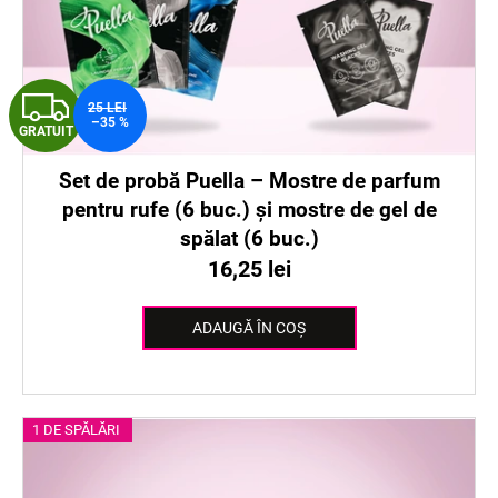
G
25 LEI
–35 %
GRATUIT
R
Set de probă Puella – Mostre de parfum
A
pentru rufe (6 buc.) și mostre de gel de
T
spălat (6 buc.)
16,25 lei
U
I
ADAUGĂ ÎN COŞ
T
1 DE SPĂLĂRI