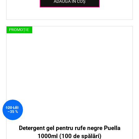
ADAUGĂ ÎN COŞ
PROMOȚIE
120 LEI
–35 %
Detergent gel pentru rufe negre Puella
1000ml (100 de spălări)