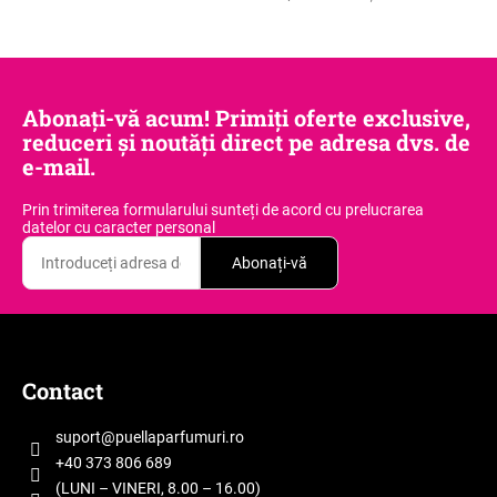
Abonați-vă acum! Primiți oferte exclusive,
reduceri și noutăți direct pe adresa dvs. de
e-mail.
Prin trimiterea formularului sunteți de acord
cu prelucrarea
datelor cu caracter personal
Abonați-vă
S
u
b
Contact
s
o
suport
@
puellaparfumuri.ro
l
+40 373 806 689
(LUNI – VINERI, 8.00 – 16.00)