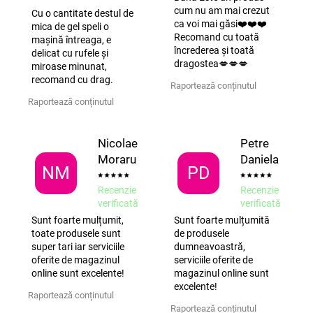
u
cum nu am mai crezut
Cu o cantitate destul de
l
ca voi mai găsi❤️❤️❤️
mica de gel speli o
l
Recomand cu toată
mașină întreaga, e
i
încrederea și toată
delicat cu rufele și
s
dragostea💋💋💋
miroase minunat,
t
recomand cu drag.
Raportează conținutul
ă
Raportează conținutul
r
i
l
Nicolae
Petre
o
Moraru
Daniela
r
NM
PD
Recenzie
Recenzie
verificată
verificată
Sunt foarte mulțumit,
Sunt foarte mulțumită
toate produsele sunt
de produsele
super tari iar serviciile
dumneavoastră,
oferite de magazinul
serviciile oferite de
online sunt excelente!
magazinul online sunt
excelente!
Raportează conținutul
Raportează conținutul