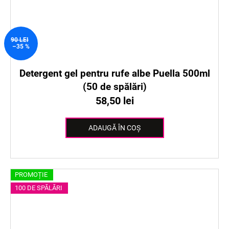
90 LEI
–35 %
Detergent gel pentru rufe albe Puella 500ml
(50 de spălări)
58,50 lei
ADAUGĂ ÎN COŞ
PROMOȚIE
100 DE SPĂLĂRI