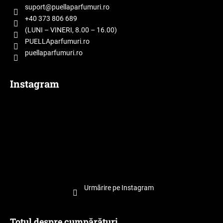
o
suport
@
puellaparfumuri.ro
l
+40 373 806 689
(LUNI – VINERI, 8.00 – 16.00)
PUELLAparfumuri.ro
puellaparfumuri.ro
Instagram
Urmărire pe Instagram
Totul despre cumpărături