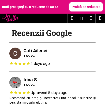
C
Treci
la
i proaspeți cu o reducere de 50 %!
Profită de reducere
o
conținut
Înapoi
Înapoi
ş
Căutare
Coş
M
Autentific
C
de
Recenzii Google
e
cumpă
c
ă
u
Cati Ailenei
t
1 review
a
★★★★★
4 days ago
ţ
i
Irina S
?
1 review
★★★★★
Upravené 5 days ago
Recomand cu drag și încredere! Sunt absolut superbe și
persista mirosul mult timp
CĂUTARE