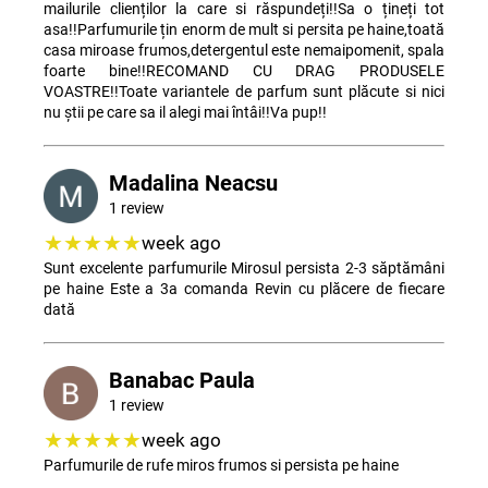
mailurile clienților la care si răspundeți!!Sa o țineți tot
asa!!Parfumurile țin enorm de mult si persita pe haine,toată
casa miroase frumos,detergentul este nemaipomenit, spala
foarte bine!!RECOMAND CU DRAG PRODUSELE
VOASTRE!!Toate variantele de parfum sunt plăcute si nici
nu știi pe care sa il alegi mai întâi!!Va pup!!
Madalina Neacsu
1 review
★★★★★
week ago
Sunt excelente parfumurile Mirosul persista 2-3 săptămâni
pe haine Este a 3a comanda Revin cu plăcere de fiecare
dată
Banabac Paula
1 review
★★★★★
week ago
Parfumurile de rufe miros frumos si persista pe haine