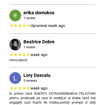
erika domokos
1 review
V
ă
★★★★★
Upravené week ago
r
e
c
Beatrice Dobre
o
1 review
m
★★★★★
week ago
a
miros placut
n
d
ă
Lory Dascalu
m
5 reviews
★★★★★
week ago
În primul rand SUNTETI EXTRAORDINARI!si FELICITARI
pentru produsele pe care le vindeți,in al doilea rând toți
angajații sunt foarte de treaba,sunteți prompti si citiți