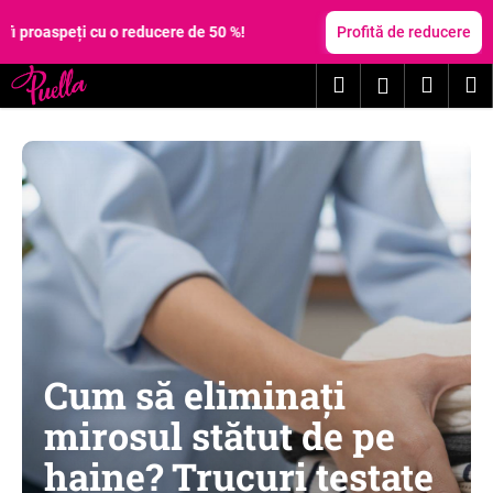
C
Treci
la
 cu o reducere de 50 %!
Profită de reducere
o
conținut
Înapoi
Înapoi
ş
Căutare
Coş
M
Autentific
C
de
e
cumpă
c
ă
u
t
a
ţ
i
?
Cum să eliminați
mirosul stătut de pe
haine? Trucuri testate
CĂUTARE