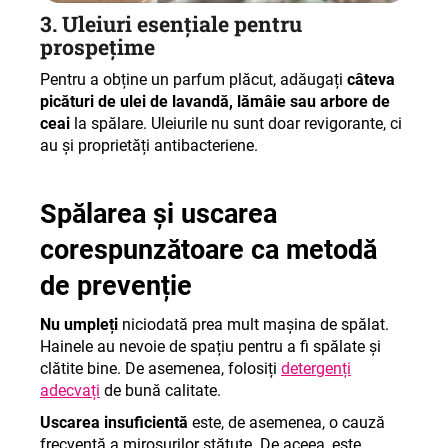
3. Uleiuri esențiale pentru
prospețime
Pentru a obține un parfum plăcut, adăugați
câteva
picături de ulei de lavandă, lămâie sau arbore de
ceai
la spălare. Uleiurile nu sunt doar revigorante, ci
au și proprietăți antibacteriene.
Spălarea și uscarea
corespunzătoare ca metodă
de prevenție
Nu umpleți
niciodată prea mult mașina de spălat.
Hainele au nevoie de spațiu pentru a fi spălate și
clătite bine. De asemenea, folosiți
detergenți
adecvați
de bună calitate.
Uscarea insuficientă
este, de asemenea, o cauză
frecventă a mirosurilor stătute. De aceea, este