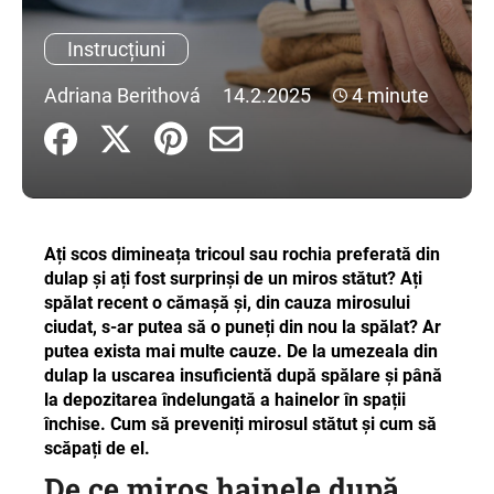
Instrucțiuni
V
Adriana Berithová
14.2.2025
4 minute
ă
r
e
c
o
m
Ați scos dimineața tricoul sau rochia preferată din
a
dulap și ați fost surprinși de un miros stătut? Ați
n
spălat recent o cămașă și, din cauza mirosului
d
ciudat, s-ar putea să o puneți din nou la spălat? Ar
ă
putea exista mai multe cauze. De la umezeala din
m
dulap la uscarea insuficientă după spălare și până
la depozitarea îndelungată a hainelor în spații
închise. Cum să preveniți mirosul stătut și cum să
scăpați de el.
De ce miros hainele după