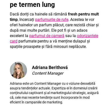
pe termen lung
Dacă doriți ca hainele să rămână
fresh pentru mult
timp
, încercați
parfumurile
de rufe
. Acestea le vor
oferi hainelor un parfum plăcut, care rezistă chiar și
după mai multe purtări. Ele pot fi și un adaos
excelent la
parfumul de cameră
sau la
odorizantele
card
parfumate pentru a vă menține dulapul și
spațiile proaspete și fără mirosuri neplăcute.
Adriana Berithová
Content Manager
Adriana este un Content Manager cu o viziune deosebită
asupra tendințelor actuale. Expertiza ei în domeniul creării
conținutului captivant și al marketingului strategic, asigură
că, cele mai recente tendințe sunt încorporate în mod
eficient în campaniile de marketing.