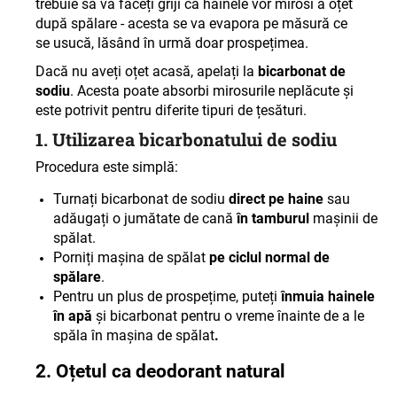
trebuie să vă faceți griji că hainele vor mirosi a oțet
după spălare - acesta se va evapora pe măsură ce
se usucă, lăsând în urmă doar prospețimea.
Dacă nu aveți oțet acasă, apelați la
bicarbonat de
sodiu
. Acesta poate absorbi mirosurile neplăcute și
este potrivit pentru diferite tipuri de țesături.
1. Utilizarea bicarbonatului de sodiu
Procedura este simplă
:
Turnați bicarbonat de sodiu
direct pe haine
sau
adăugați o jumătate de cană
în tamburul
mașinii de
spălat.
Porniți mașina de spălat
pe ciclul normal de
spălare
.
Pentru un plus de prospețime, puteți
înmuia hainele
în apă
și bicarbonat pentru o vreme înainte de a le
spăla în mașina de spălat
.
2. Oțetul ca deodorant natural