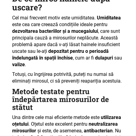
uscare?
Cel mai frecvent motiv este umiditatea.
Umiditatea
este cea care creează condițiile ideale pentru
dezvoltarea bacteriilor și a mucegaiului
, care sunt
principala cauză a mirosurilor neplăcute. Această
problemă apare dacă v-ați lăsat hainele insuficient
uscate sau le-ați
depozitat pentru o perioadă
îndelungată în spații închise
, cum ar fi
dulapuri
sau
valize
.
Totuși, cu îngrijirea potrivită, puteți nu numai să
eliminați mirosul, ci să preveniți reapariția acestuia
.
Metode testate pentru
îndepărtarea mirosurilor de
stătut
Una dintre cele mai eficiente metode este
utilizarea
oțetului
. Oțetul este excelent pentru
neutralizarea
mirosurilor
și este, de asemenea,
antibacterian
. Nu