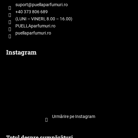
o
suport
@
puellaparfumuri.ro
l
+40 373 806 689
(LUNI – VINERI, 8.00 – 16.00)
PUELLAparfumuri.ro
puellaparfumuri.ro
Instagram
Urmărire pe Instagram
Totul despre cumpărături