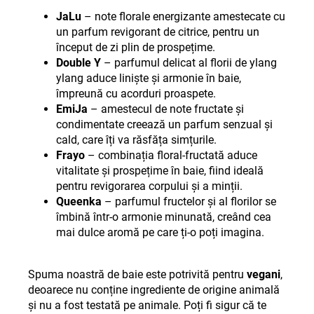
JaLu
–
note florale energizante amestecate cu
un parfum revigorant de citrice, pentru un
început de zi plin de prospețime.
Double Y
–
parfumul delicat al florii de ylang
ylang aduce liniște și armonie în baie,
împreună cu acorduri proaspete.
EmiJa
–
amestecul de note fructate și
condimentate creează un parfum senzual și
cald, care îți va răsfăța simțurile.
Frayo
–
combinația floral-fructată aduce
vitalitate și prospețime în baie, fiind ideală
pentru revigorarea corpului și a minții.
Queenka
–
parfumul fructelor și al florilor se
îmbină într-o armonie minunată, creând cea
mai dulce aromă pe care ți-o poți imagina.
Spuma noastră de baie este potrivită pentru
vegani
,
deoarece nu conține ingrediente de origine animală
și nu a fost testată pe animale. Poți fi sigur că te