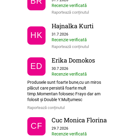
BR
Recenzie verificată
Raportează conținutul
Hajnalka Kurti
Ratingul magazinului este 5 din 5 stele.
HK
31.7.2026
Recenzie verificată
Raportează conținutul
Erika Domokos
ED
Ratingul magazinului este 5 din 5 stele.
30.7.2026
Recenzie verificată
Produsele sunt foarte bune,cu un miros
plăcut care persistă foarte mult
timp.Momentan folosesc Frayo dar am
folosit și Double Y.Mulțumesc
Raportează conținutul
Cuc Monica Florina
CF
Ratingul magazinului este 5 din 5 stele.
29.7.2026
Recenzie verificată