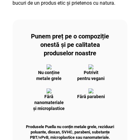
bucuri de un produs etic și prietenos cu natura.
Punem preț pe o compoziție
onestă și pe calitatea
produselor noastre
Nu conține
Potrivit
metale grele
pentru vegani
Fără
Fără parabeni
nanomateriale
și microplastice
Produsele Puella nu conțin metale grele, reziduuri
poluante, dioxan, SVHC, parabeni, substanțe
PBT/vPvB, microplastice sau nanomateriale
.