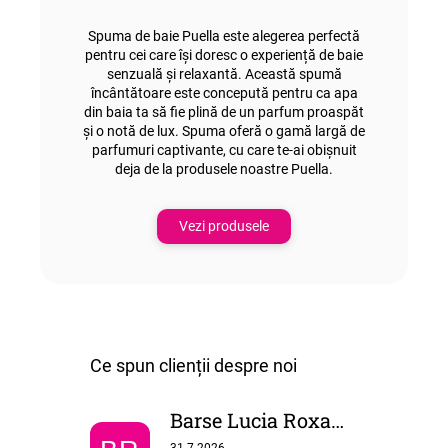
Spuma de baie Puella este alegerea perfectă
pentru cei care își doresc o experiență de baie
senzuală și relaxantă. Această spumă
încântătoare este concepută pentru ca apa
din baia ta să fie plină de un parfum proaspăt
și o notă de lux. Spuma oferă o gamă largă de
parfumuri captivante, cu care te-ai obișnuit
deja de la produsele noastre Puella.
Vezi produsele
Barse Lucia Roxana
Ratingul magazinului este 5 din 5 stele.
31.7.2026