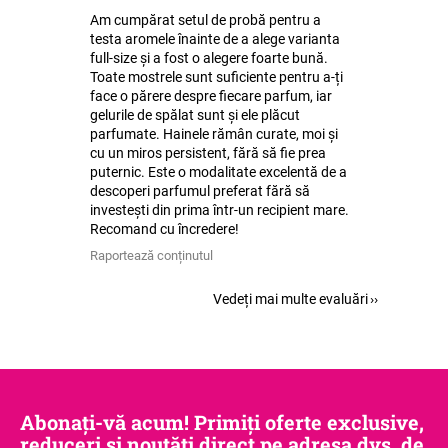
Am cumpărat setul de probă pentru a
testa aromele înainte de a alege varianta
full-size și a fost o alegere foarte bună.
Toate mostrele sunt suficiente pentru a-ți
face o părere despre fiecare parfum, iar
gelurile de spălat sunt și ele plăcut
parfumate. Hainele rămân curate, moi și
cu un miros persistent, fără să fie prea
puternic. Este o modalitate excelentă de a
descoperi parfumul preferat fără să
investești din prima într-un recipient mare.
Recomand cu încredere!
Raportează conținutul
Vedeți mai multe evaluări
Abonați-vă acum! Primiți oferte exclusive,
reduceri și noutăți direct pe adresa dvs. de