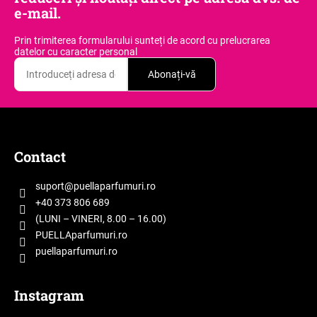
e-mail.
Prin trimiterea formularului sunteți de acord
cu prelucrarea
datelor cu caracter personal
Abonați-vă
S
u
b
Contact
s
o
suport
@
puellaparfumuri.ro
l
+40 373 806 689
(LUNI – VINERI, 8.00 – 16.00)
PUELLAparfumuri.ro
puellaparfumuri.ro
Instagram