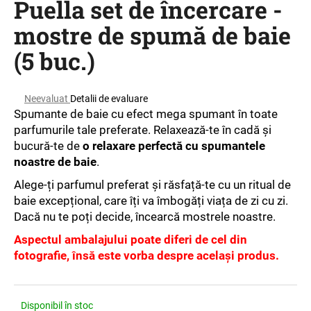
Puella set de încercare -
mostre de spumă de baie
(5 buc.)
V
ă
r
Evaluarea
Neevaluat
Detalii de evaluare
e
medie
Spumante de baie cu efect mega spumant în toate
c
a
parfumurile tale preferate. Relaxează-te în cadă și
o
produsului
bucură-te de
o relaxare perfectă cu spumantele
m
este
noastre de baie
.
0,0
a
din
n
Alege-ți parfumul preferat și răsfață-te cu un ritual de
5
d
baie excepțional, care îți va îmbogăți viața de zi cu zi.
stele.
ă
Dacă nu te poți decide, încearcă mostrele noastre.
m
Aspectul ambalajului poate diferi de cel din
fotografie, însă este vorba despre același produs.
Disponibil în stoc