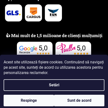
👍 Mai mult de 1,5 milioane de clienți mulțumiți
5,0
5,0
Recenzie
Recenzie
Acest site utilizează fișiere cookies. Continuând să navigați
pe acest site, sunteți de acord cu utilizarea acestora
pentru
personalizarea reclamelor
.
Setări
Creat de Shoptet Premium
Drepturi de autor 2026
www.PUELLAparfumuri.ro
. Toate
Respinge
Sunt de acord
drepturile rezervate.