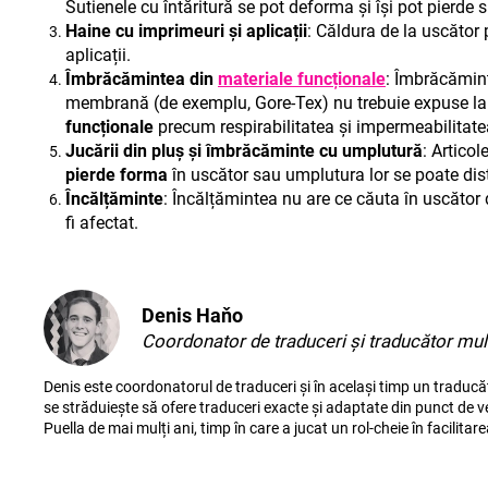
Sutienele cu întăritură se pot deforma și își pot pierde s
Haine cu imprimeuri și aplicații
: Căldura de la uscător
aplicații.
Îmbrăcămintea din
materiale funcționale
: Îmbrăcămint
membrană (de exemplu, Gore-Tex) nu trebuie expuse la t
funcționale
precum respirabilitatea și impermeabilitat
Jucării din pluș și îmbrăcăminte cu umplutură
: Artico
pierde forma
în uscător sau umplutura lor se poate dis
Încălțăminte
: Încălțămintea nu are ce căuta în uscăto
fi afectat.
Denis Haňo
Coordonator de traduceri și traducător mult
Denis este coordonatorul de traduceri și în același timp un traducăto
se străduiește să ofere traduceri exacte și adaptate din punct de ve
Puella de mai mulți ani, timp în care a jucat un rol-cheie în facilitare