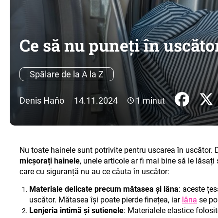
Ce să nu puneți în uscăto
Spălare de la A la Z
Denis Haňo
14.11.2024
1 minut
Nu toate hainele sunt potrivite pentru uscarea în uscător. 
micșorați hainele
, unele articole ar fi mai bine să le lăsați
care cu siguranță nu au ce căuta în uscător:
Materiale delicate precum mătasea și lâna
: aceste țe
uscător. Mătasea își poate pierde finețea, iar
lâna
se poa
Lenjeria intimă și sutienele
: Materialele elastice folosit