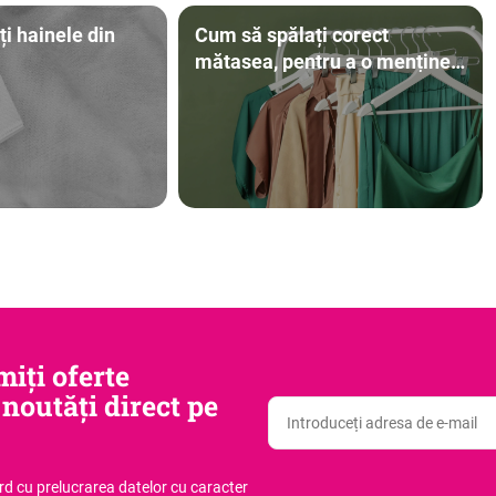
i hainele din
Cum să spălați corect
mătasea, pentru a o menține
frumoasă ani de zile
iți oferte
 noutăți direct pe
ord
cu prelucrarea datelor cu caracter