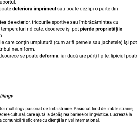
uportul.
 poate
deteriora imprimeul
sau poate dezlipi o parte din
ea de exterior, tricourile sportive sau îmbrăcămintea cu
emperaturi ridicate, deoarece își pot
pierde proprietățile
ea.
lele care conțin umplutură (cum ar fi pernele sau jachetele) își pot
tribui neuniform.
r deoarece se poate
deforma
, iar dacă are părți lipite, lipiciul poat
ilingv
r multilingv pasionat de limbi străine. Pasionat fiind de limbile străine,
dere cultural, care ajută la depășirea barierelor lingvistice. Lucrează la
a comunicării eficiente cu clienții la nivel internațional.