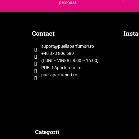
personal
S
u
b
Contact
Inst
s
o
suport
@
puellaparfumuri.ro
l
+40 373 806 689
(LUNI – VINERI, 8.00 – 16.00)
PUELLAparfumuri.ro
puellaparfumuri.ro
Categorii