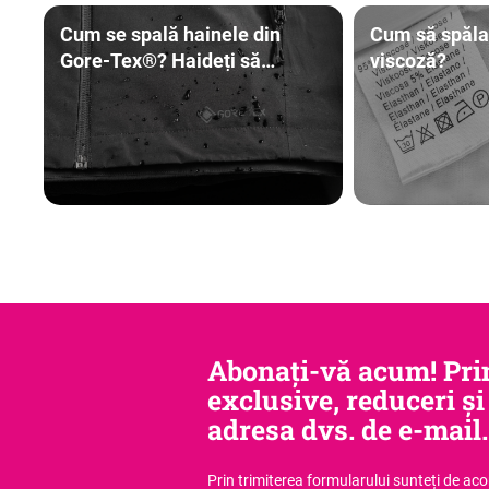
Cum se spală hainele din
Cum să spălaț
Gore-Tex®? Haideți să
viscoză?
vedem.
Abonați-vă acum! Prim
exclusive, reduceri și
adresa dvs. de e-mail.
Prin trimiterea formularului sunteți de ac