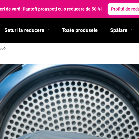
t prețurile! Reduceri de vară de până la 35 %. ✨
Profită de reduceri
Seturi la reducere
Toate produsele
Spălare
Ce căutaţi?
tor?
CĂUTARE
Vă recomandăm