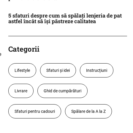
5 sfaturi despre cum să spălați lenjeria de pat
astfel încât să își păstreze calitatea
Categorii
e
Lifestyle
Sfaturi și idei
Instrucțiuni
Livrare
Ghid de cumpărături
Sfaturi pentru cadouri
Spălare de la A la Z