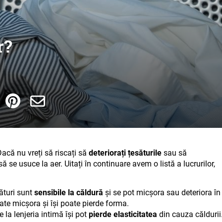
r?
Dacă nu vreți să riscați să
deteriorați țesăturile
sau să
 să se usuce la aer. Uitați în continuare avem o listă a lucrurilor,
sături sunt
sensibile la căldură
și se pot micșora sau deteriora în
te micșora și își poate pierde forma.
e la lenjeria intimă își pot
pierde elasticitatea
din cauza căldurii