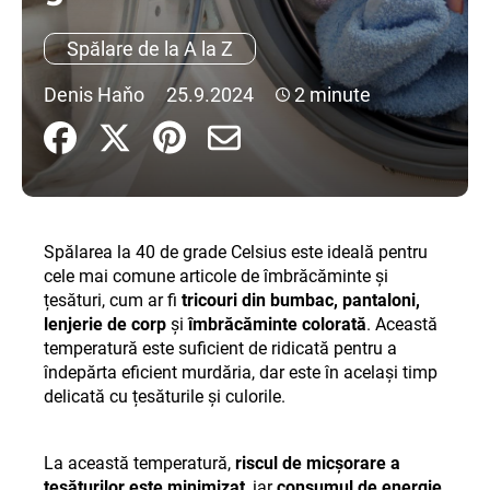
Spălare de la A la Z
V
Denis Haňo
25.9.2024
2 minute
ă
r
e
c
o
m
Spălarea la 40 de grade Celsius este ideală pentru
a
cele mai comune articole de îmbrăcăminte și
n
țesături, cum ar fi
tricouri din bumbac, pantaloni,
d
lenjerie de corp
și
îmbrăcăminte colorată
. Această
ă
temperatură este suficient de ridicată pentru a
m
îndepărta eficient murdăria, dar este în același timp
delicată cu țesăturile și culorile.
La această temperatură,
riscul de micșorare a
țesăturilor este minimizat
, iar
consumul de energie