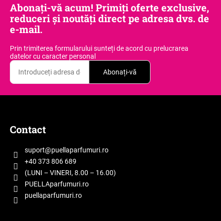
Abonați-vă acum! Primiți oferte exclusive,
reduceri și noutăți direct pe adresa dvs. de
e-mail.
Prin trimiterea formularului sunteți de acord
cu prelucrarea
datelor cu caracter personal
Abonați-vă
S
u
b
Contact
s
o
suport
@
puellaparfumuri.ro
l
+40 373 806 689
(LUNI – VINERI, 8.00 – 16.00)
PUELLAparfumuri.ro
puellaparfumuri.ro