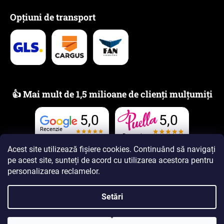
Opțiuni de transport
👍 Mai mult de 1,5 milioane de clienți mulțumiți
5,0
5,0
Recenzie
Recenzie
Acest site utilizează fișiere cookies. Continuând să navigați
pe acest site, sunteți de acord cu utilizarea acestora
pentru
personalizarea reclamelor
.
Setări
Creat de Shoptet Premium
Drepturi de autor 2026
www.PUELLAparfumuri.ro
. Toate