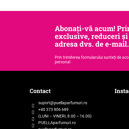
Abonați-vă acum! Prim
exclusive, reduceri și
adresa dvs. de e-mail.
Prin trimiterea formularului sunteți de ac
personal
S
u
b
Contact
Inst
s
o
suport
@
puellaparfumuri.ro
l
+40 373 806 689
(LUNI – VINERI, 8.00 – 16.00)
PUELLAparfumuri.ro