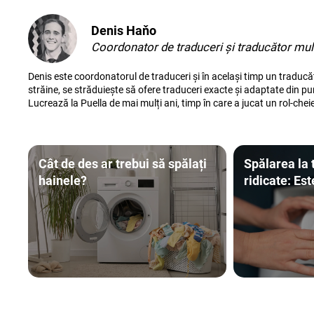
Denis Haňo
Coordonator de traduceri și traducător mult
Denis este coordonatorul de traduceri și în același timp un traducăt
străine, se străduiește să ofere traduceri exacte și adaptate din pun
Lucrează la Puella de mai mulți ani, timp în care a jucat un rol-cheie î
Cât de des ar trebui să spălați
Spălarea la
hainele?
ridicate: Es
necesară?