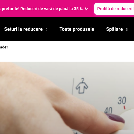
t prețurile! Reduceri de vară de până la 35 %. ✨
Profită de reduceri
Seturi la reducere
Toate produsele
Spălare
Ce căutaţi?
rade?
CĂUTARE
Vă recomandăm