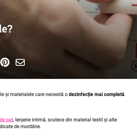
de?
le și materialele care necesită o
dezinfecție mai completă
 de pat
, lenjerie intimă, scutece din material textil și alte
ridicate de murdărie.