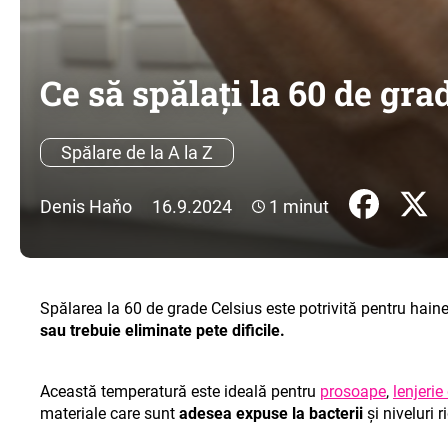
Ce să spălați la 60 de gra
Spălare de la A la Z
Denis Haňo
16.9.2024
1 minut
Spălarea la 60 de grade Celsius este potrivită pentru haine
sau trebuie eliminate pete dificile.
Această temperatură este ideală pentru
prosoape
,
lenjerie
materiale care sunt
adesea expuse la bacterii
și niveluri 