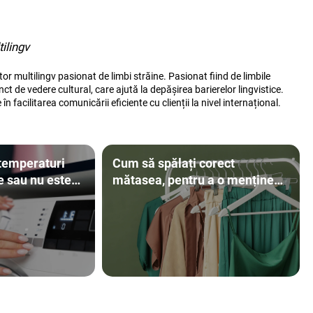
ilingv
or multilingv pasionat de limbi străine. Pasionat fiind de limbile
ct de vedere cultural, care ajută la depășirea barierelor lingvistice.
n facilitarea comunicării eficiente cu clienții la nivel internațional.
 temperaturi
Cum să spălați corect
te sau nu este
mătasea, pentru a o menține
frumoasă ani de zile