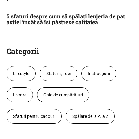
5 sfaturi despre cum să spălați lenjeria de pat
astfel încât să își păstreze calitatea
Categorii
Lifestyle
Sfaturi și idei
Instrucțiuni
Livrare
Ghid de cumpărături
Sfaturi pentru cadouri
Spălare de la A la Z