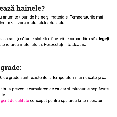
rează hainele?
u anumite tipuri de haine și materiale. Temperaturile mai
rilor și uzura materialelor delicate.
tasea sau țesăturile sintetice fine, vă recomandăm să
alegeți
eteriorarea materialului. Respectați întotdeauna
 grade:
 60 de grade sunt rezistente la temperaturi mai ridicate și că
entru a preveni acumularea de calcar și mirosurile neplăcute,
ate.
rgent de calitate
conceput pentru spălarea la temperaturi