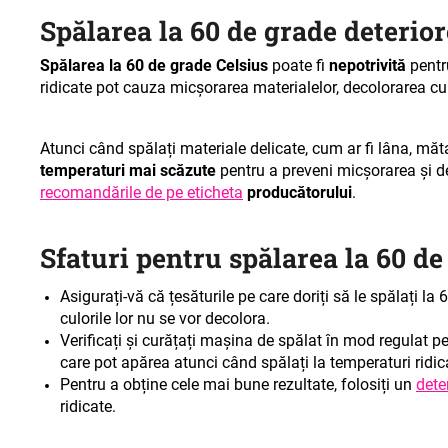
Spălarea la 60 de grade deterio
Spălarea la 60 de grade Celsius
poate fi
nepotrivită
pentr
ridicate pot cauza micșorarea materialelor, decolorarea culo
Atunci când spălați materiale delicate, cum ar fi lâna, mă
temperaturi mai scăzute
pentru a preveni micșorarea și d
recomandările de pe eticheta
producătorului
.
Sfaturi pentru spălarea la 60 de
Asigurați-vă că țesăturile pe care doriți să le spălați la
culorile lor nu se vor decolora.
Verificați și curățați mașina de spălat în mod regulat p
care pot apărea atunci când spălați la temperaturi ridic
Pentru a obține cele mai bune rezultate, folosiți un
dete
ridicate.