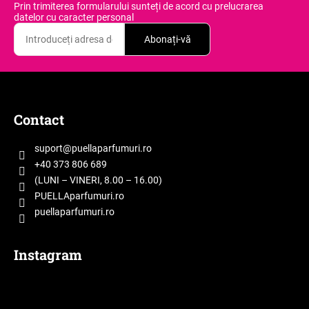
Prin trimiterea formularului sunteți de acord
cu prelucrarea
datelor cu caracter personal
Abonați-vă
V
ă
S
r
u
e
b
Contact
c
s
o
o
m
suport
@
puellaparfumuri.ro
a
l
+40 373 806 689
n
(LUNI – VINERI, 8.00 – 16.00)
d
PUELLAparfumuri.ro
ă
puellaparfumuri.ro
m
Instagram