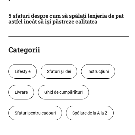
5 sfaturi despre cum să spălați lenjeria de pat
astfel încât să își păstreze calitatea
Categorii
Lifestyle
Sfaturi și idei
Instrucțiuni
Livrare
Ghid de cumpărături
Sfaturi pentru cadouri
Spălare de la A la Z