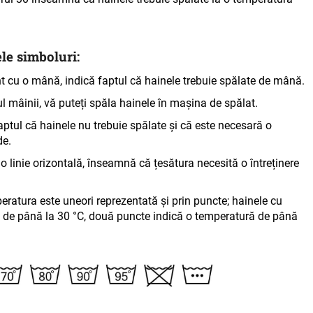
le simboluri:
nt cu o mână, indică faptul că hainele trebuie spălate de mână
.
 mâinii, vă puteți spăla hainele în mașina de spălat.
ptul că hainele nu trebuie spălate și că este necesară o
de.
 linie orizontală, înseamnă că țesătura necesită o întreținere
eratura este uneori reprezentată și prin puncte; hainele cu
ă de până la 30 °C, două puncte indică o temperatură de până