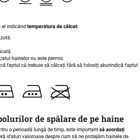
n el indicând
temperatura de călcat:
ăzută
.
.
icată.
catul hainelor nu este permis.
ică faptul că trebuie să călcați fără să folosiți abur
indică faptul
olurilor de spălare de pe haine
entru o perioadă lungă de timp, este important
să acordați
feră sfaturi valoroase despre cum să ne protejăm hainele de