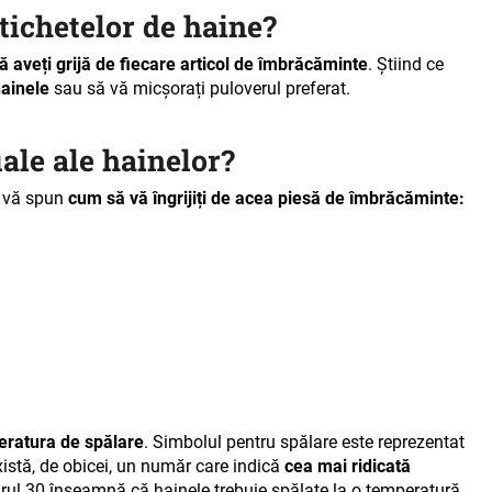
etichetelor de haine?
 aveți grijă de fiecare articol de îmbrăcăminte
. Știind ce
hainele
sau să vă micșorați puloverul preferat.
ale ale hainelor?
e vă spun
cum să vă îngrijiți de acea piesă de îmbrăcăminte:
ratura de spălare
. Simbolul pentru spălare este reprezentat
există, de obicei, un număr care indică
cea mai ridicată
ul 30 înseamnă că hainele trebuie spălate la o temperatură