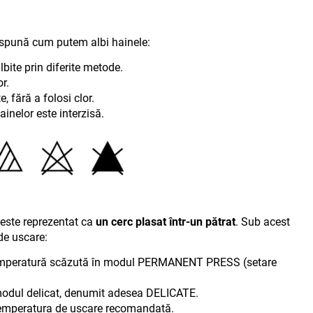
 spună cum putem albi hainele:
lbite prin diferite metode.
r.
e, fără a folosi clor
.
ainelor este interzisă
.
este reprezentat ca
un cerc plasat într-un pătrat
. Sub acest
de uscare:
o temperatură scăzută în modul PERMANENT PRESS (setare
 modul delicat, denumit adesea DELICATE.
temperatura de uscare recomandată
.