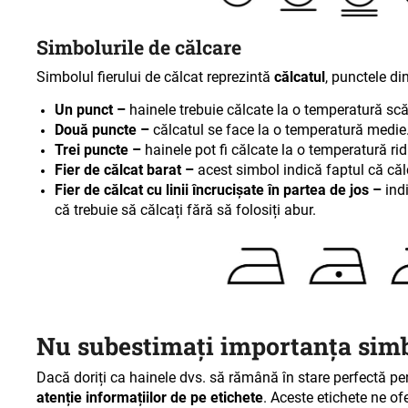
Simbolurile de călcare
Simbolul fierului de călcat reprezintă
călcatul
, punctele di
Un punct –
hainele trebuie călcate la o temperatură sc
Două puncte –
călcatul se face la o temperatură medie
Trei puncte –
hainele pot fi călcate la o temperatură rid
Fier de călcat barat –
acest simbol indică faptul că căl
Fier de călcat cu linii încrucișate în partea de jos –
ind
că trebuie să călcați fără să folosiți abur
.
Nu subestimați importanța simb
Dacă doriți ca hainele dvs. să rămână în stare perfectă p
atenție informațiilor de pe etichete
. Aceste etichete ne o