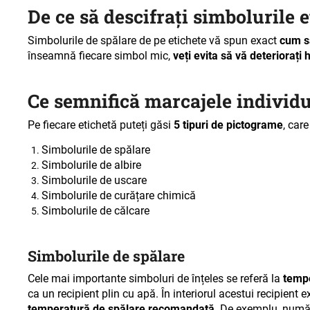
De ce să descifrați simbolurile 
Simbolurile de spălare de pe etichete vă spun exact
cum să
înseamnă fiecare simbol mic,
veți evita să vă deteriorați 
Ce semnifică marcajele individu
Pe fiecare etichetă puteți găsi
5 tipuri de pictograme
, car
Simbolurile de spălare
Simbolurile de albire
Simbolurile de uscare
Simbolurile de curățare chimică
Simbolurile de călcare
Simbolurile de spălare
Cele mai importante simboluri de înțeles se referă la
tempe
ca un recipient plin cu apă. În interiorul acestui recipient 
temperatură de spălare recomandată
. De exemplu, număr