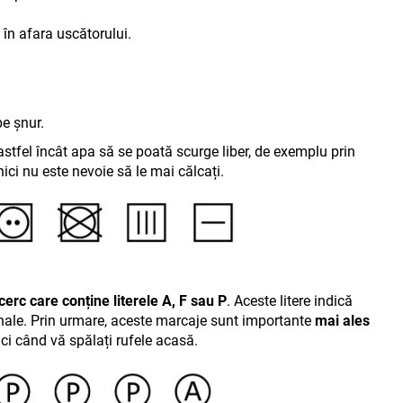
e în afara uscătorului
.
e șnur.
astfel încât apa să se poată scurge liber, de exemplu prin
nici nu este nevoie să le mai călcați.
cerc care conține literele A, F sau P
. Aceste litere indică
esionale. Prin urmare, aceste marcaje sunt importante
mai ales
nci când vă spălați rufele acasă.