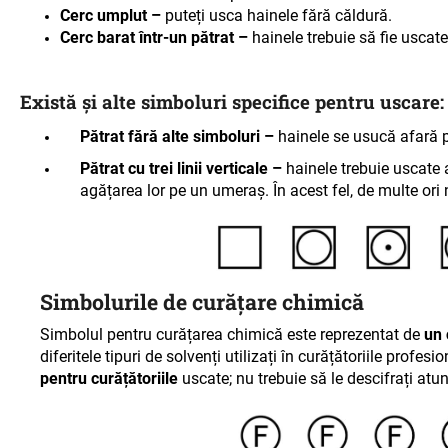
Cerc umplut –
puteți usca hainele fără căldură
.
Cerc barat într-un pătrat –
hainele trebuie să fie uscat
Există și alte simboluri specifice pentru uscare:
Pătrat fără alte simboluri –
hainele se usucă afară p
Pătrat cu trei linii verticale –
hainele trebuie uscate 
agățarea lor pe un umeraș. În acest fel, de multe ori 
Simbolurile de curățare chimică
Simbolul pentru curățarea chimică este reprezentat de
un 
diferitele tipuri de solvenți utilizați în curățătoriile prof
pentru
curățătoriile
uscate; nu trebuie să le descifrați atu