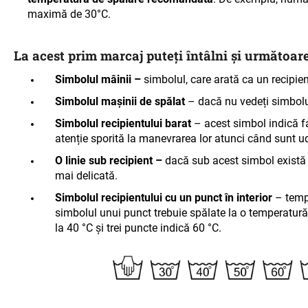
maximă de 30°C.
La acest prim marcaj puteți întâlni și următoare
Simbolul mâinii –
simbolul, care arată ca un recipie
Simbolul mașinii de spălat
– dacă nu vedeți simbolul
Simbolul recipientului barat
– acest simbol indică fa
atenție sporită la manevrarea lor atunci când sunt u
O linie sub recipient –
dacă sub acest simbol există o
mai delicată.
Simbolul recipientului cu un punct în interior
–
temp
simbolul unui punct trebuie spălate la o temperatur
la 40 °C și trei puncte indică 60 °C
.