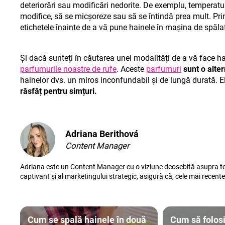
deteriorări sau modificări nedorite. De exemplu, temperaturi
modifice, să se micșoreze sau să se întindă prea mult. Pr
etichetele înainte de a vă pune hainele în mașina de spălat
Și dacă sunteți în căutarea unei modalități de a vă face h
parfumurile noastre de rufe
. Aceste
parfumur
i
sunt o alter
hainelor dvs. un miros inconfundabil și de lungă durată. El
răsfăț pentru simțuri.
Adriana Berithová
Content Manager
Adriana este un Content Manager cu o viziune deosebită asupra tend
captivant și al marketingului strategic, asigură că, cele mai recent
Cum se spală hainele în două
Cum să folosi