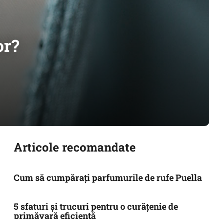
or?
Articole recomandate
Cum să cumpărați parfumurile de rufe Puella
5 sfaturi și trucuri pentru o curățenie de
primăvară eficientă