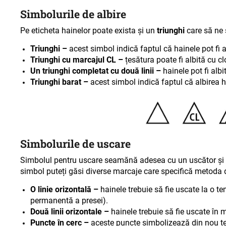
Simbolurile de albire
Pe eticheta hainelor poate exista și un
triunghi
care să ne
Triunghi –
acest simbol indică faptul că hainele pot fi a
Triunghi cu marcajul CL –
țesătura poate fi albită cu clo
Un triunghi completat cu două linii –
hainele pot fi albit
Triunghi barat –
acest simbol indică faptul că albirea h
Simbolurile de uscare
Simbolul pentru uscare seamănă adesea cu un uscător și 
simbol puteți găsi diverse marcaje care specifică metoda 
O linie orizontală –
hainele trebuie să fie uscate la 
permanentă a presei).
Două linii orizontale –
hainele trebuie să fie uscate în
Puncte în cerc –
aceste puncte simbolizează din nou 