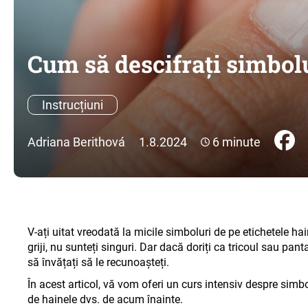
Cum să descifrați simbolu
Instrucțiuni
Adriana Berithová
1.8.2024
6 minute
V-ați uitat vreodată la micile simboluri de pe etichetele ha
griji, nu sunteți singuri. Dar dacă doriți ca tricoul sau pan
să învățați să le recunoașteți
.
În acest articol, vă vom oferi un curs intensiv despre simbol
de hainele dvs. de acum înainte
.