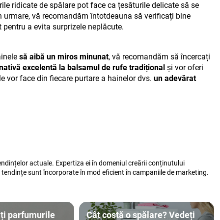
le ridicate de spălare pot face ca țesăturile delicate să se
in urmare, vă recomandăm întotdeauna să verificați bine
 pentru a evita surprizele neplăcute.
ainele
să aibă un miros minunat
, vă recomandăm să încercați
nativă excelentă la balsamul de rufe tradițional
și vor oferi
e vor face din fiecare purtare a hainelor dvs.
un adevărat
ințelor actuale. Expertiza ei în domeniul creării conținutului
e tendințe sunt încorporate în mod eficient în campaniile de marketing.
ți parfumurile
Cât costă o spălare? Vedeți