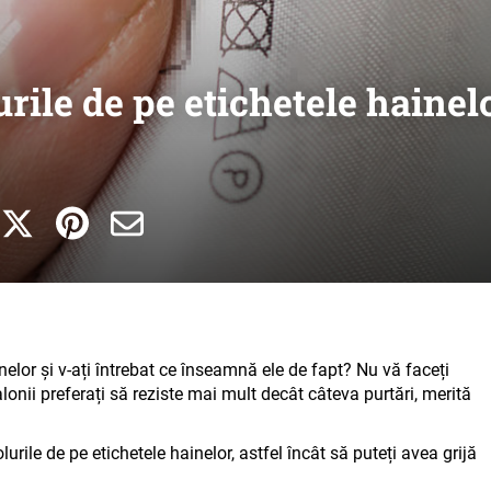
rile de pe etichetele hainel
inelor și v-ați întrebat ce înseamnă ele de fapt? Nu vă faceți
talonii preferați să reziste mai mult decât câteva purtări, merită
urile de pe etichetele hainelor, astfel încât să puteți avea grijă