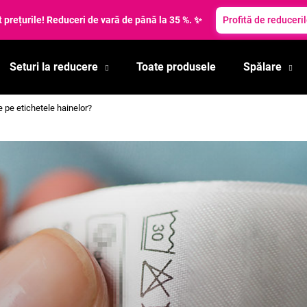
t prețurile! Reduceri de vară de până la 35 %. ✨
Profită de reduceri
Seturi la reducere
Toate produsele
Spălare
Ce căutaţi?
e pe etichetele hainelor?
CĂUTARE
Vă recomandăm