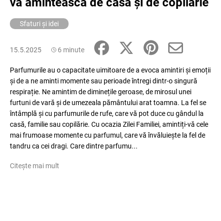
vă amintească de casă și de copilărie
Sfaturi și idei
15.5.2025
6 minute
Parfumurile au o capacitate uimitoare de a evoca amintiri și emoții
și de a ne aminti momente sau perioade întregi dintr-o singură
respirație. Ne amintim de diminețile geroase, de mirosul unei
furtuni de vară și de umezeala pământului arat toamna. La fel se
întâmplă și cu parfumurile de rufe, care vă pot duce cu gândul la
casă, familie sau copilărie. Cu ocazia Zilei Familiei, amintiți-vă cele
mai frumoase momente cu parfumul, care vă învăluiește la fel de
tandru ca cei dragi. Care dintre parfumu...
Citește mai mult