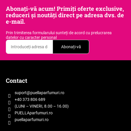
o
t
Abonați-vă acum! Primiți oferte exclusive,
l
i
reduceri și noutăți direct pe adresa dvs. de
u
c
e-mail.
l
o
l
Prin trimiterea formularului sunteți de acord
cu prelucrarea
l
i
datelor cu caracter personal
e
s
Abonați-vă
t
ă
r
S
i
u
l
b
Contact
o
s
r
o
suport
@
puellaparfumuri.ro
l
+40 373 806 689
(LUNI – VINERI, 8.00 – 16.00)
PUELLAparfumuri.ro
puellaparfumuri.ro