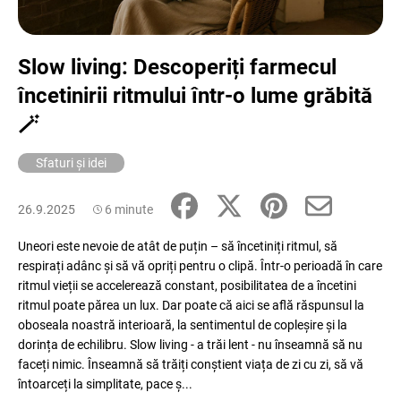
Slow living: Descoperiți farmecul
V
încetinirii ritmului într-o lume grăbită
ă
r
🪄
e
c
Sfaturi și idei
o
m
a
26.9.2025
6 minute
n
Uneori este nevoie de atât de puțin – să încetiniți ritmul, să
d
respirați adânc și să vă opriți pentru o clipă. Într-o perioadă în care
ă
ritmul vieții se accelerează constant, posibilitatea de a încetini
m
ritmul poate părea un lux. Dar poate că aici se află răspunsul la
oboseala noastră interioară, la sentimentul de copleșire și la
dorința de echilibru. Slow living - a trăi lent - nu înseamnă să nu
faceți nimic. Înseamnă să trăiți conștient viața de zi cu zi, să vă
întoarceți la simplitate, pace ș...