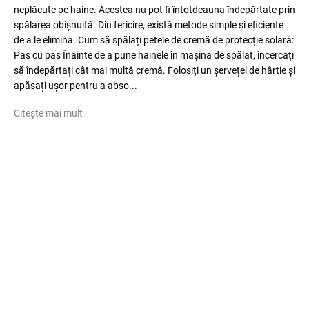
neplăcute pe haine. Acestea nu pot fi întotdeauna îndepărtate prin
spălarea obișnuită. Din fericire, există metode simple și eficiente
de a le elimina. Cum să spălați petele de cremă de protecție solară:
Pas cu pas Înainte de a pune hainele în mașina de spălat, încercați
să îndepărtați cât mai multă cremă. Folosiți un șervețel de hârtie și
apăsați ușor pentru a abso...
Citește mai mult