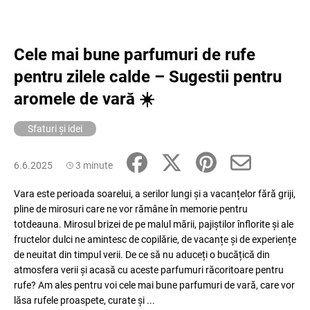
Cele mai bune parfumuri de rufe
pentru zilele calde – Sugestii pentru
aromele de vară ☀️
Sfaturi și idei
6.6.2025
3 minute
Vara este perioada soarelui, a serilor lungi și a vacanțelor fără griji,
pline de mirosuri care ne vor rămâne în memorie pentru
totdeauna. Mirosul brizei de pe malul mării, pajiștilor înflorite și ale
fructelor dulci ne amintesc de copilărie, de vacanțe și de experiențe
de neuitat din timpul verii. De ce să nu aduceți o bucățică din
atmosfera verii și acasă cu aceste parfumuri răcoritoare pentru
rufe? Am ales pentru voi cele mai bune parfumuri de vară, care vor
lăsa rufele proaspete, curate și ...