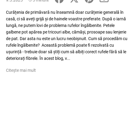
9.5.2025
5 minute
Curățenia de primăvară nu înseamnă doar curățenie generală în
casă, ci să aveți grijă și de hainele voastre preferate. După o iarnă
lungă, ne putem lovi de problema rufelor îngălbenite. Petele
galbene pot apărea pe tricouri albe, cămăși, prosoape sau lenjerie
de pat. Dar asta nu este un lucru neobișnuit. Cum să procedăm cu
rufele îngălbenite? Această problemă poate fi rezolvată cu
ușurință - trebuie doar să știți cum să albiți corect rufele fără să le
deteriorați fibrele. În acest blog, v...
Citește mai mult