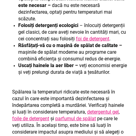
este necesar –
dacă nu este necesară
dezinfectarea, optați pentru temperaturi mai
scăzute.
Folosiți detergenți ecologici
– înlocuiți detergenții
gel clasici, de care aveți nevoie în cantități mari, cu
cei concentrați sau folosiți
foi de detergent
.
Răsfățați-vă cu o mașină de spălat de calitate –
mașinile de spălat moderne au programe care
combină eficiența și consumul redus de energie.
Uscați hainele la aer liber –
veți economisi energie
și veți prelungi durata de viață a țesăturilor.
Spălarea la temperaturi ridicate este necesară în
cazul în care este importantă dezinfectarea și
îndepărtarea completă a murdăriei. Verificați hainele
și luați în considerare temperatura,
detergentul gel
,
foile de detergent
și
parfumul de spălat
pe care le
veți utiliza. În același timp, este bine să luați în
considerare impactul asupra mediului și să alegeți o