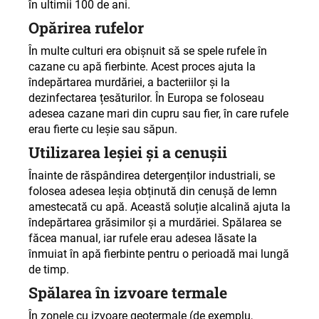
în ultimii 100 de ani
.
Opărirea rufelor
În multe culturi era obișnuit să se spele rufele în
cazane cu apă fierbinte. Acest proces ajuta la
îndepărtarea murdăriei, a bacteriilor și la
dezinfectarea țesăturilor. În Europa se foloseau
adesea cazane mari din cupru sau fier, în care rufele
erau fierte cu leșie sau săpun
.
Utilizarea leșiei și a cenușii
Înainte de răspândirea detergenților industriali, se
folosea adesea leșia obținută din cenușă de lemn
amestecată cu apă. Această soluție alcalină ajuta la
îndepărtarea grăsimilor și a murdăriei. Spălarea se
făcea manual, iar rufele erau adesea lăsate la
înmuiat în apă fierbinte pentru o perioadă mai lungă
de timp
.
Spălarea în izvoare termale
În zonele cu izvoare geotermale (de exemplu,