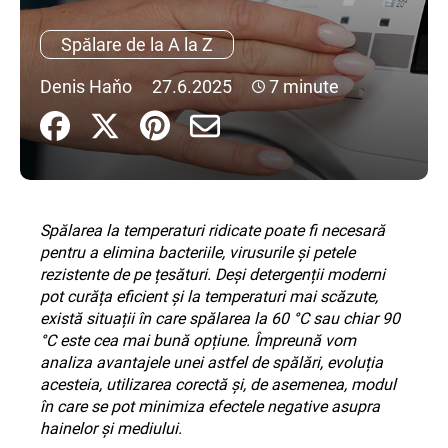
Spălare de la A la Z
V
Denis Haňo
27.6.2025
7 minute
ă
r
e
c
o
m
Spălarea la temperaturi ridicate poate fi necesară
a
pentru a elimina bacteriile, virusurile și petele
n
rezistente de pe țesături. Deși detergenții moderni
d
pot curăța eficient și la temperaturi mai scăzute,
ă
există situații în care spălarea la 60 °C sau chiar 90
m
°C este cea mai bună opțiune. Împreună vom
analiza avantajele unei astfel de spălări, evoluția
acesteia, utilizarea corectă și, de asemenea, modul
în care se pot minimiza efectele negative asupra
hainelor și mediului.