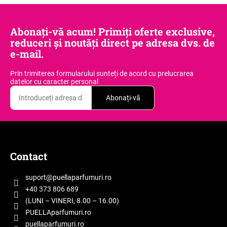
Abonați-vă acum! Primiți oferte exclusive,
reduceri și noutăți direct pe adresa dvs. de
e-mail.
Prin trimiterea formularului sunteți de acord
cu prelucrarea
datelor cu caracter personal
Abonați-vă
S
u
b
Contact
s
o
suport
@
puellaparfumuri.ro
l
+40 373 806 689
(LUNI – VINERI, 8.00 – 16.00)
PUELLAparfumuri.ro
puellaparfumuri.ro