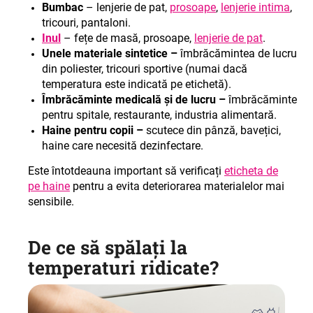
Bumbac
– lenjerie de pat,
prosoape
,
lenjerie intima
,
tricouri, pantaloni.
Inul
– fețe de masă, prosoape,
lenjerie de pat
.
Unele materiale sintetice –
îmbrăcămintea de lucru
din poliester, tricouri sportive (numai dacă
temperatura este indicată pe etichetă).
Îmbrăcăminte medicală și de lucru –
îmbrăcăminte
pentru spitale, restaurante, industria alimentară.
Haine pentru copii –
scutece din pânză, bavețici,
haine care necesită dezinfectare.
Este întotdeauna important să verificați
eticheta de
pe haine
pentru a evita deteriorarea materialelor mai
sensibile.
De ce să spălați la
temperaturi ridicate?