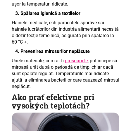
ușor la temperaturi ridicate
.
3. Spălarea igienică a textilelor
Hainele medicale, echipamentele sportive sau
hainele lucrătorilor din industria alimentară necesită
o dezinfecție temeinică, asigurată prin spălarea la
60 °C +
.
4. Prevenirea mirosurilor neplăcute
Unele materiale, cum ar fi
prosoapele
, pot începe să
miroasă urât după o perioadă de timp, chiar dacă
sunt spălate regulat. Temperaturile mai ridicate
ajută la eliminarea bacteriilor care cauzează mirosul
neplăcut.
Ako prať efektívne pri
vysokých teplotách?