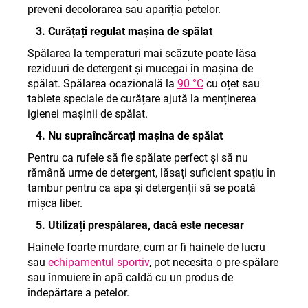
preveni decolorarea sau apariția petelor
.
3. Curățați regulat mașina de spălat
Spălarea la temperaturi mai scăzute poate lăsa
reziduuri de detergent și mucegai în mașina de
spălat. Spălarea ocazională la
90 °C
cu oțet sau
tablete speciale de curățare ajută la menținerea
igienei mașinii de spălat.
4. Nu supraîncărcați mașina de spălat
Pentru ca rufele să fie spălate perfect și să nu
rămână urme de detergent, lăsați suficient spațiu în
tambur pentru ca apa și detergenții să se poată
mișca liber
.
5. Utilizați prespălarea, dacă este necesar
Hainele foarte murdare, cum ar fi hainele de lucru
sau
echipamentul sportiv
, pot necesita o pre-spălare
sau înmuiere în apă caldă cu un produs de
îndepărtare a petelor.