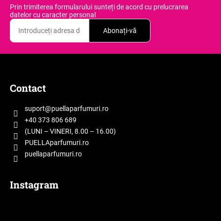
Prin trimiterea formularului sunteți de acord
cu prelucrarea
datelor cu caracter personal
Abonați-vă
S
u
b
Contact
s
o
suport
@
puellaparfumuri.ro
l
+40 373 806 689
(LUNI – VINERI, 8.00 – 16.00)
PUELLAparfumuri.ro
puellaparfumuri.ro
Instagram