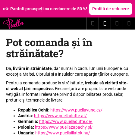
C
Treci
la
ă: Pantofi proaspeți cu o reducere de 50 %!
Profită de reducere
o
conținut
Înapoi
Înapoi
ş
Căutare
Coş
M
Autentific
C
de
Pot comanda și în
e
cumpă
c
străinătate?
ă
u
Da,
livrăm în străinătate
, dar numai în cadrul Uniunii Europene, cu
t
excepția Maltei, Ciprului și a insulelor care aparțin țărilor europene.
a
Pentru a comanda produse în străinătate,
trebuie să vizitați site-
ţ
ul web al țării respective.
Fiecare țară are propriul site web unde
i
veți găsi informații relevante privind disponibilitatea produselor,
prețurile și termenele de livrare:
?
Republica Cehă:
https://www.puellavune.cz/
Austria:
https://www.puelladufte.at/
Germania:
https://www.puelladufte.de/
Polonia:
https://www.puellazapachy.pl/
Ungaria:
https://www.puellaillatok.hu/
CĂUTARE