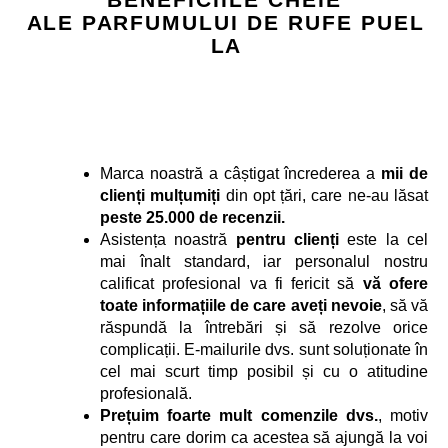
A L E P A R F U M U L U I D E R U F E P U E L
L A
Marca noastră a câștigat încrederea a
mii de
clienți mulțumiți
din opt țări, care ne-au lăsat
peste 25.000 de recenzii.
Asistența noastră
pentru clienți
este la cel
mai înalt standard, iar personalul nostru
calificat profesional va fi fericit să
vă ofere
toate informațiile de care aveți nevoie
, să vă
răspundă la întrebări și să rezolve orice
complicații. E-mailurile dvs. sunt soluționate în
cel mai scurt timp posibil și cu o atitudine
profesională.
Prețuim foarte mult comenzile dvs.
, motiv
pentru care dorim ca acestea să ajungă la voi