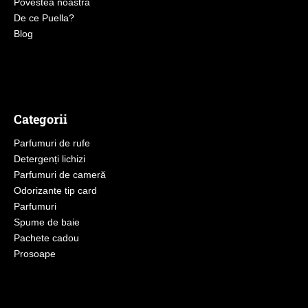
Povestea noastră
De ce Puella?
Blog
Categorii
Parfumuri de rufe
Detergenți lichizi
Parfumuri de cameră
Odorizante tip card
Parfumuri
Spume de baie
Pachete cadou
Prosoape