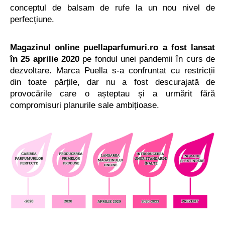
conceptul de balsam de rufe la un nou nivel de
perfecțiune.
V
Magazinul online puellaparfumuri.ro a fost lansat
ă
în 25 aprilie 2020
pe fondul unei pandemii în curs de
r
dezvoltare. Marca Puella s-a confruntat cu restricții
e
din toate părțile, dar nu a fost descurajată de
c
provocările care o așteptau și a urmărit fără
o
compromisuri planurile sale ambițioase.
m
a
n
d
ă
m