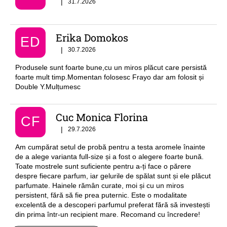
Ratingul magazinului este 5 din 5 stele.
|
31.7.2026
Erika Domokos
ED
Ratingul magazinului este 5 din 5 stele.
|
30.7.2026
Produsele sunt foarte bune,cu un miros plăcut care persistă
foarte mult timp.Momentan folosesc Frayo dar am folosit și
Double Y.Mulțumesc
Cuc Monica Florina
CF
Ratingul magazinului este 5 din 5 stele.
|
29.7.2026
Am cumpărat setul de probă pentru a testa aromele înainte
de a alege varianta full-size și a fost o alegere foarte bună.
Toate mostrele sunt suficiente pentru a-ți face o părere
despre fiecare parfum, iar gelurile de spălat sunt și ele plăcut
parfumate. Hainele rămân curate, moi și cu un miros
persistent, fără să fie prea puternic. Este o modalitate
excelentă de a descoperi parfumul preferat fără să investești
din prima într-un recipient mare. Recomand cu încredere!