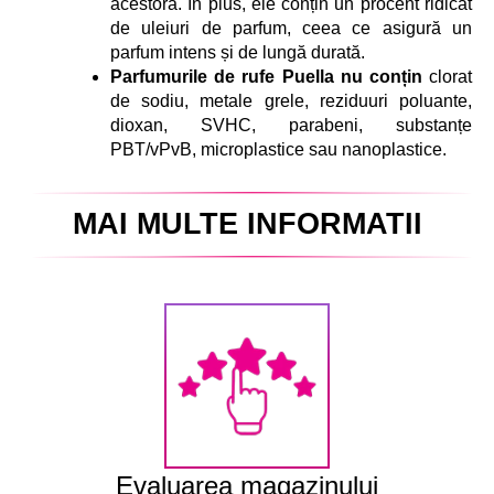
acestora. În plus, ele conțin un procent ridicat
de uleiuri de parfum, ceea ce asigură un
parfum intens și de lungă durată.
Parfumurile de rufe Puella nu conțin
clorat
de sodiu, metale grele, reziduuri poluante,
dioxan, SVHC, parabeni, substanțe
PBT/vPvB, microplastice sau nanoplastice.
MAI MULTE INFORMATII
Evaluarea magazinului