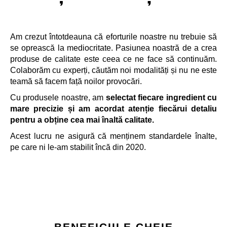
Am crezut întotdeauna că eforturile noastre nu trebuie să
se oprească la mediocritate. Pasiunea noastră de a crea
produse de calitate este ceea ce ne face să continuăm.
Colaborăm cu experți, căutăm noi modalități și nu ne este
teamă să facem față noilor provocări.
Cu produsele noastre, am
selectat fiecare ingredient cu
mare precizie și am acordat atenție fiecărui detaliu
pentru a obține cea mai înaltă calitate.
Acest lucru ne asigură că menținem standardele înalte,
pe care ni le-am stabilit încă din 2020.
B E N E F I C I I L E C H E I E