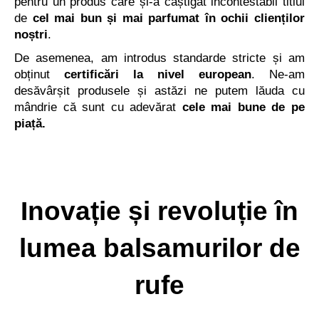
pentru un produs care și-a câștigat incontestabil titlul
de
cel mai bun și mai parfumat
în ochii clienților
noștri
.
De asemenea, am introdus standarde stricte și am
obținut
certificări la nivel european
. Ne-am
desăvârșit produsele și astăzi ne putem lăuda cu
mândrie că sunt cu adevărat
cele mai bune de pe
piață.
Inovație și revoluție în
lumea balsamurilor de
rufe