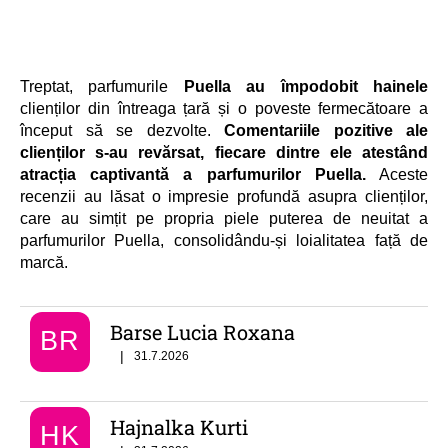
Treptat, parfumurile
Puella au împodobit hainele
clienților din întreaga țară și o poveste fermecătoare a
început să se dezvolte.
Comentariile pozitive ale
clienților s-au revărsat, fiecare dintre ele atestând
atracția captivantă a parfumurilor Puella.
Aceste
recenzii au lăsat o impresie profundă asupra clienților,
care au simțit pe propria piele puterea de neuitat a
parfumurilor Puella, consolidându-și loialitatea față de
marcă.
Barse Lucia Roxana
BR
Ratingul magazinului este 5 din 5 stele.
|
31.7.2026
Hajnalka Kurti
HK