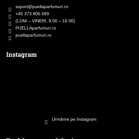
o
suport
@
puellaparfumuri.ro
l
+40 373 806 689
(LUNI – VINERI, 8.00 – 16.00)
PUELLAparfumuri.ro
puellaparfumuri.ro
Instagram
Urmărire pe Instagram