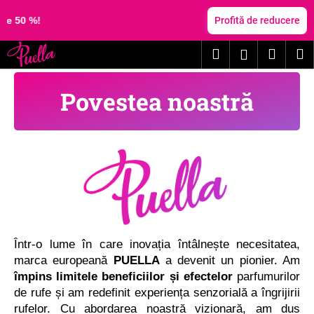
C
Treci
la
Profită de reducere
o
conținut
Înapoi
Înapoi
ş
Căutare
Coş
M
Autentifica
C
de
e
Povestea noastră
cumpă
c
ă
u
t
a
ţ
i
?
Într-o lume în care inovația întâlnește necesitatea,
marca europeană
PUELLA
a devenit un pionier. Am
împins limitele beneficiilor și efectelor
parfumurilor
de rufe și am redefinit experiența senzorială a îngrijirii
rufelor. Cu abordarea noastră vizionară, am dus
CĂUTARE