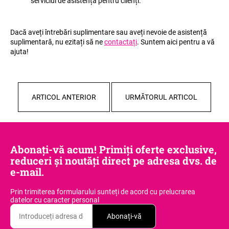
serviciul de asistență pentru clienți.
Dacă aveți întrebări suplimentare sau aveți nevoie de asistență
V
suplimentară, nu ezitați să ne
contactați
. Suntem aici pentru a vă
ajuta!
ă
r
e
c
ARTICOL ANTERIOR
URMĂTORUL ARTICOL
o
m
a
n
d
Abonați-vă acum! Primiți oferte exclusive,
ă
reduceri și noutăți direct pe adresa dvs. de
m
e-mail.
Prin trimiterea formularului sunteți de acord
cu prelucrarea
datelor cu caracter personal
Abonați-vă