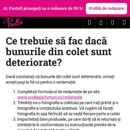
C
Treci
la
ă: Pantofi proaspeți cu o reducere de 50 %!
Profită de reducere
o
conținut
Înapoi
Înapoi
ş
Căutare
Coş
M
Autentific
C
de
Ce trebuie să fac dacă
e
cumpă
c
bunurile din colet sunt
ă
deteriorate?
u
t
a
Dacă constatați că bunurile din colet sunt deteriorate, urmați
acești pași la fel ca pentru o reclamație:
ţ
i
Completați formularul de reclamație de pe site
www.puellaparfumuri.ro/reclamatie
?
Trimiteți-ne o fotografie a coletului pe care l-ați primit și o
fotografie a conținutului acestuia. Vă rugăm să faceți
fotografia în așa fel încât să se vadă fiecare parte a cutiei.
Împachetați bine produsele, pe care doriți să le returnați și
trimiteți-le în conformitate cu instrucțiunile primite de la
CĂUTARE