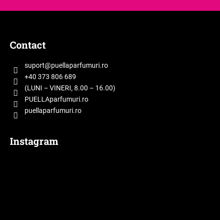
S
u
b
Contact
s
o
suport
@
puellaparfumuri.ro
l
+40 373 806 689
(LUNI – VINERI, 8.00 – 16.00)
PUELLAparfumuri.ro
puellaparfumuri.ro
Instagram