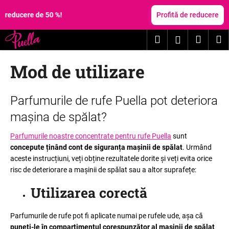
C
Treci
la
50 %!
Profită de reducere
o
conținut
Înapoi
Înapoi
ş
Căutare
Coş
M
Autentific
C
de
Mod de utilizare
e
cumpă
c
ă
L
Parfumurile de rufe Puella pot deteriora
u
i
mașina de spălat?
t
s
a
t
Parfumurile noastre concentrate pentru rufe Puella
sunt
ţ
concepute ținând cont de siguranța mașinii de spălat
. Urmând
ă
aceste instrucțiuni, veți obține rezultatele dorite și veți evita orice
i
a
risc de deteriorare a mașinii de spălat sau a altor suprafețe
:
?
r
t
Utilizarea corectă
i
c
Parfumurile de rufe pot fi aplicate numai pe rufele ude, așa că
puneți-le în compartimentul corespunzător al mașinii de spălat
CĂUTARE