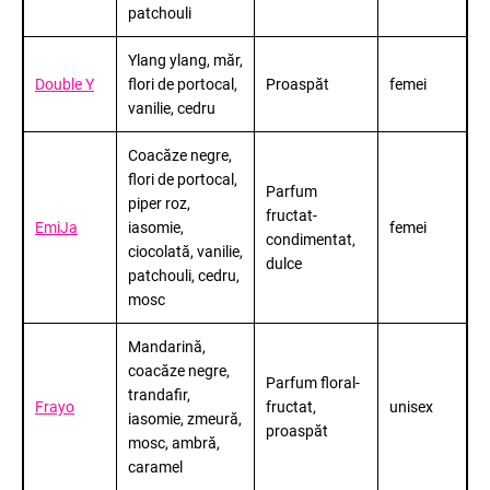
patchouli
Ylang ylang, măr,
Double Y
flori de portocal,
Proaspăt
femei
vanilie, cedru
Coacăze negre,
flori de portocal,
Parfum
piper roz,
fructat-
EmiJa
iasomie,
femei
condimentat,
ciocolată, vanilie,
dulce
patchouli, cedru,
mosc
Mandarină,
coacăze negre,
Parfum floral-
trandafir,
Frayo
fructat,
unisex
iasomie, zmeură,
proaspăt
mosc, ambră,
caramel