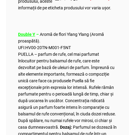
produsului, aceste
informații de pe eticheta produsului vor varia ușor.
Double Y
–
Aromă de flori Ylang Ylang (Aromă
proaspătă).
UFI:
HV00-20TN-M001-F5NT
PUELLA – parfum de rufe, cel mai parfumat
înlocuitor pentru balsamul de rufe, care este
dezvoltat pe bază de uleiuri de parfum. Împreună cu
alte elemente importante, formează o compoziție
unică care face ca produsele Puella să fie
excepționale prin expresia lor intensă. Rufele rămân
parfumate pentru o perioadă lungă de timp, chiar și
după uscarea în uscător. Concentrația ridicată
asigură un parfum foarte intens în comparație cu
balsamul de rufe convențional, în ciuda dozei reduse.
După spălare, nu numai rufele vor mirosi, ci chiar și
casa dumneavoastră.
Dozaj:
Parfumul se dozează în
compartimentul pentru balsamul de rufe într-un