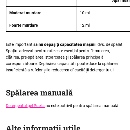
Apă moal
Moderat murdare
10 ml
Foarte murdare
12 ml
Este important
să nu depășiți capacitatea mașinii
dvs. de spălat.
Spațiul adecvat pentru rufe este esențial pentru înmuierea,
clătirea, pre-spălarea, stoarcerea și spălarea principală
corespunzătoare. Depășirea capacității poate duce la spălarea
insuficientă a rufelor și la reducerea eficacității detergentului.
Spălarea manuală
Detergentul gel Puella
nu este potrivit pentru spălarea manuală.
Alte informații utile