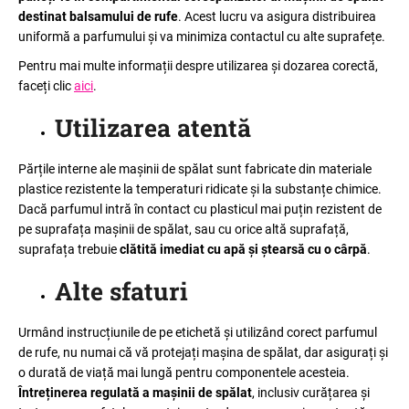
o
destinat balsamului de rufe
. Acest lucru va asigura distribuirea
l
uniformă a parfumului și va minimiza contactul cu alte suprafețe.
e
Pentru mai multe informații despre utilizarea și dozarea corectă,
V
faceți clic
aici
.
ă
r
Utilizarea atentă
e
c
Părțile interne ale mașinii de spălat sunt fabricate din materiale
o
plastice rezistente la temperaturi ridicate și la substanțe chimice.
m
Dacă parfumul intră în contact cu plasticul mai puțin rezistent de
a
pe suprafața mașinii de spălat, sau cu orice altă suprafață,
n
suprafața trebuie
clătită imediat cu apă și ștearsă cu o cârpă
.
d
ă
Alte sfaturi
m
Urmând instrucțiunile de pe etichetă și utilizând corect parfumul
de rufe, nu numai că vă protejați mașina de spălat, dar asigurați și
o durată de viață mai lungă pentru componentele acesteia.
Întreținerea regulată a mașinii de spălat
, inclusiv curățarea și