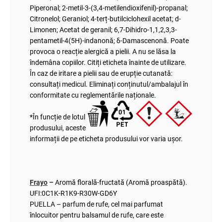
Piperonal; 2-metil-3-(3,4-metilendioxifenil)-propanal;
Citronelol; Geraniol; 4-terț-butilciclohexil acetat; d-
Limonen; Acetat de geranil; 6,7-Dihidro-1,1,2,3,3-
pentametil-4(5H)-indanonă; δ-Damascenonă. Poate
provoca o reacție alergică a pielii. A nu se lăsa la
îndemâna copiilor. Citiți eticheta înainte de utilizare.
În caz de iritare a pielii sau de erupție cutanată:
consultați medicul. Eliminați conținutul/ambalajul în
conformitate cu reglementările naționale.
*În funcție de lotul
produsului, aceste
informații de pe eticheta produsului vor varia ușor.
Frayo
–
Aromă florală-fructată (Aromă proaspătă).
UFI:0C1K-R1K9-R30W-GD6Y
PUELLA – parfum de rufe, cel mai parfumat
înlocuitor pentru balsamul de rufe, care este