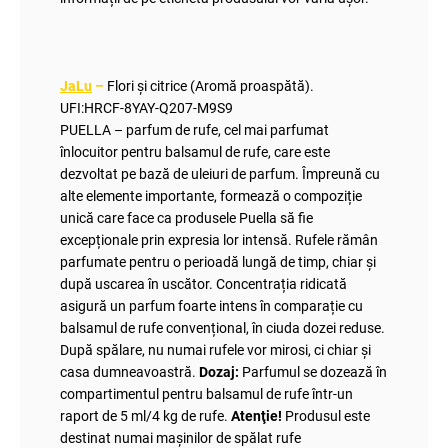
JaLu
–
Flori și citrice (Aromă proaspătă).
UFI:HRCF-8YAY-Q207-M9S9
PUELLA – parfum de rufe, cel mai parfumat
înlocuitor pentru balsamul de rufe, care este
dezvoltat pe bază de uleiuri de parfum. Împreună cu
alte elemente importante, formează o compoziție
unică care face ca produsele Puella să fie
excepționale prin expresia lor intensă. Rufele rămân
parfumate pentru o perioadă lungă de timp, chiar și
după uscarea în uscător. Concentrația ridicată
asigură un parfum foarte intens în comparație cu
balsamul de rufe convențional, în ciuda dozei reduse.
După spălare, nu numai rufele vor mirosi, ci chiar și
casa dumneavoastră.
Dozaj:
Parfumul se dozează în
compartimentul pentru balsamul de rufe într-un
raport de 5 ml/4 kg de rufe.
Atenţie!
Produsul este
destinat numai mașinilor de spălat rufe