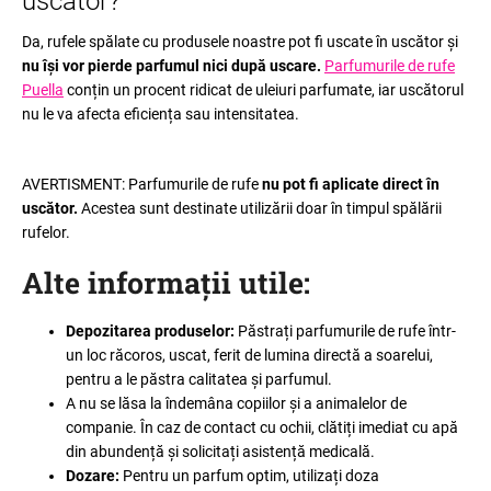
uscător?
Da, rufele spălate cu produsele noastre pot fi uscate în uscător și
nu își vor pierde parfumul nici după uscare.
Parfumurile de rufe
Puella
conțin un procent ridicat de uleiuri parfumate, iar uscătorul
nu le va afecta eficiența sau intensitatea.
AVERTISMENT: Parfumurile de rufe
nu pot fi aplicate direct în
uscător.
Acestea sunt destinate utilizării doar în timpul spălării
rufelor.
Alte informații utile
:
Depozitarea produselor:
Păstrați parfumurile de rufe într-
un loc răcoros, uscat, ferit de lumina directă a soarelui,
pentru a le păstra calitatea și parfumul.
A nu se lăsa la îndemâna copiilor și a animalelor de
companie. În caz de contact cu ochii, clătiți imediat cu apă
din abundență și solicitați asistență medicală.
Dozare:
Pentru un parfum optim, utilizați doza