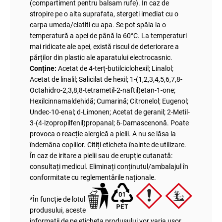
(compartiment pentru balsam rufe). In caz de
stropire pe o alta suprafata, stergeti imediat cu o
carpa umeda/clatiti cu apa. Se pot spăla la o
temperatură a apei de până la 60°C. La temperaturi
mai ridicate ale apei, există riscul de deteriorare a
părților din plastic ale aparatului electrocasnic.
Conține:
Acetat de 4-terț-butilciclohexil; Linalol;
Acetat de linalil; Salicilat de hexil; 1-(1,2,3,4,5,6,7,8-
Octahidro-2,3,8,8-tetrametil-2-naftil)etan-1-one;
Hexilcinnamaldehidă; Cumarină; Citronelol; Eugenol;
Undec-10-enal; d-Limonen; Acetat de geranil; 2-Metil-
3-(4-izopropilfenil)propanal; δ-Damascenonă. Poate
provoca o reacție alergică a pielii. A nu se lăsa la
îndemâna copiilor. Citiți eticheta înainte de utilizare.
În caz de iritare a pielii sau de erupție cutanată:
consultați medicul. Eliminați conținutul/ambalajul în
conformitate cu reglementările naționale.
*În funcție de lotul
produsului, aceste
informații de pe eticheta produsului vor varia ușor.