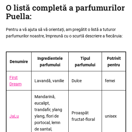
O listă completă a parfumurilor
Puella
:
Pentru a vă ajuta să vă orientați, am pregătit o listă a tuturor
parfumurilor noastre, împreună cu o scurtă descriere a fiecăruia
:
Ingredientele
Tipul
Potrivit
Denumire
parfumului
parfumului
pentru
First
Lavandă, vanilie
Dulce
femei
Dream
Mandarină,
eucalipt,
trandafir, ylang
Proaspăt
JaLu
ylang, flori de
unisex
fructat-floral
portocal, lemn
de santal,