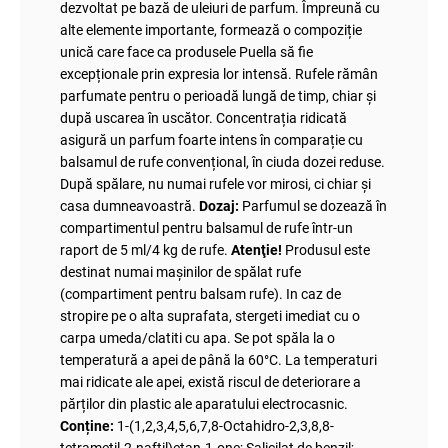
dezvoltat pe bază de uleiuri de parfum. Împreună cu
alte elemente importante, formează o compoziție
unică care face ca produsele Puella să fie
excepționale prin expresia lor intensă. Rufele rămân
parfumate pentru o perioadă lungă de timp, chiar și
după uscarea în uscător. Concentrația ridicată
asigură un parfum foarte intens în comparație cu
balsamul de rufe convențional, în ciuda dozei reduse.
După spălare, nu numai rufele vor mirosi, ci chiar și
casa dumneavoastră.
Dozaj:
Parfumul se dozează în
compartimentul pentru balsamul de rufe într-un
raport de 5 ml/4 kg de rufe.
Atenţie!
Produsul este
destinat numai mașinilor de spălat rufe
(compartiment pentru balsam rufe). In caz de
stropire pe o alta suprafata, stergeti imediat cu o
carpa umeda/clatiti cu apa. Se pot spăla la o
temperatură a apei de până la 60°C. La temperaturi
mai ridicate ale apei, există riscul de deteriorare a
părților din plastic ale aparatului electrocasnic.
Conține:
1-(1,2,3,4,5,6,7,8-Octahidro-2,3,8,8-