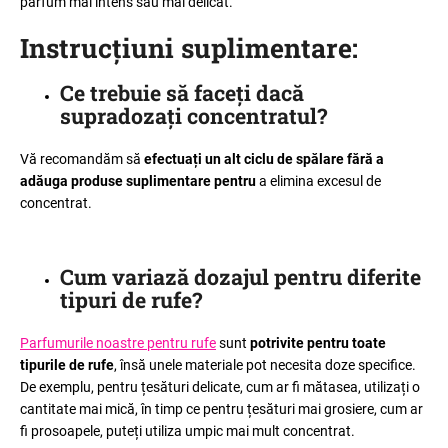
parfum mai intens sau mai delicat.
Instrucțiuni suplimentare
:
Ce trebuie să faceți dacă
supradozați concentratul
?
Vă recomandăm să
efectuați un alt ciclu de spălare fără a
adăuga produse suplimentare pentru
a elimina excesul de
concentrat.
Cum variază dozajul pentru diferite
tipuri de rufe
?
Parfumurile noastre pentru rufe
sunt
potrivite pentru toate
tipurile de rufe
, însă unele materiale pot necesita doze specifice.
De exemplu, pentru țesături delicate, cum ar fi mătasea, utilizați o
cantitate mai mică, în timp ce pentru țesături mai grosiere, cum ar
fi prosoapele, puteți utiliza umpic mai mult concentrat.