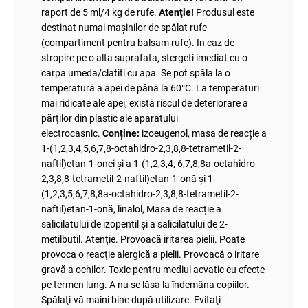
raport de 5 ml/4 kg de rufe.
Atenţie!
Produsul este
destinat numai mașinilor de spălat rufe
(compartiment pentru balsam rufe). In caz de
stropire pe o alta suprafata, stergeti imediat cu o
carpa umeda/clatiti cu apa. Se pot spăla la o
temperatură a apei de până la 60°C. La temperaturi
mai ridicate ale apei, există riscul de deteriorare a
părților din plastic ale aparatului
electrocasnic.
Conține:
izoeugenol, masa de reacție a
1-(1,2,3,4,5,6,7,8-octahidro-2,3,8,8-tetrametil-2-
naftil)etan-1-onei și a 1-(1,2,3,4, 6,7,8,8a-octahidro-
2,3,8,8-tetrametil-2-naftil)etan-1-onă și 1-
(1,2,3,5,6,7,8,8a-octahidro-2,3,8,8-tetrametil-2-
naftil)etan-1-onă, linalol, Masa de reacție a
salicilatului de izopentil și a salicilatului de 2-
metilbutil. Atenție. Provoacă iritarea pielii. Poate
provoca o reacţie alergică a pielii. Provoacă o iritare
gravă a ochilor. Toxic pentru mediul acvatic cu efecte
pe termen lung. A nu se lăsa la îndemâna copiilor.
Spălaţi-vă maini bine după utilizare. Evitaţi