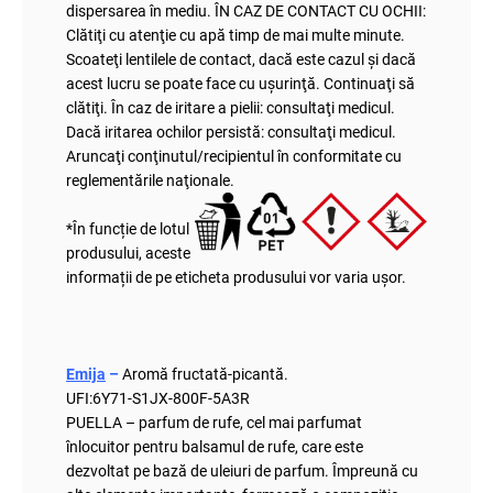
dispersarea în mediu. ÎN CAZ DE CONTACT CU OCHII:
Clătiţi cu atenţie cu apă timp de mai multe minute.
Scoateţi lentilele de contact, dacă este cazul și dacă
acest lucru se poate face cu ușurinţă. Continuaţi să
clătiţi. În caz de iritare a pielii: consultaţi medicul.
Dacă iritarea ochilor persistă: consultaţi medicul.
Aruncaţi conţinutul/recipientul în conformitate cu
reglementările naţionale
.
*În funcție de lotul
produsului, aceste
informații de pe eticheta produsului vor varia ușor.
Emija
–
Aromă fructată-picantă.
UFI:
6Y71-S1JX-800F-5A3R
PUELLA – parfum de rufe, cel mai parfumat
înlocuitor pentru balsamul de rufe, care este
dezvoltat pe bază de uleiuri de parfum. Împreună cu