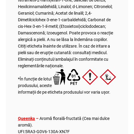
tetrametil-2-naftil)etan-1-one; Salicilat de benzil;
Hexilcinnamaldehidă; Linalol; d-Limonen; Citronelol;
Geraniol; Cumarină; Acetat de linalil; 2,4-
Dimetilciclohex-3-ene-1-carbaldehidă; Carbonat de
cis-Hex-3-en-1-il-metil; (Etoxietoxi)ciclododecan;
Damascenonă; Izoeugenol. Poate provoca o reacție
alergică a pielii. A nu se lăsa la îndemâna copiilor.
Citiți eticheta înainte de utilizare. În caz de iritare a
pielii sau de erupție cutanată: consultați medicul.
Eliminați conținutul/ambalajul în conformitate cu
reglementările naționale.
*În funcție de lotul
produsului, aceste
informații de pe eticheta produsului vor varia ușor.
Queenka
–
Aromă florală-fructată (Cea mai dulce
aromă).
UFI:5RA3-G0V6-130A-XN7F