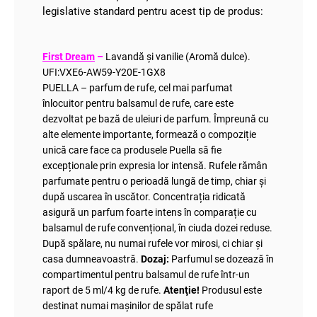
legislative standard pentru acest tip de produs:
First Dream
–
Lavandă și vanilie (Aromă dulce).
UFI:VXE6-AW59-Y20E-1GX8
PUELLA – parfum de rufe, cel mai parfumat
înlocuitor pentru balsamul de rufe, care este
dezvoltat pe bază de uleiuri de parfum. Împreună cu
alte elemente importante, formează o compoziție
unică care face ca produsele Puella să fie
excepționale prin expresia lor intensă. Rufele rămân
parfumate pentru o perioadă lungă de timp, chiar și
după uscarea în uscător. Concentrația ridicată
asigură un parfum foarte intens în comparație cu
balsamul de rufe convențional, în ciuda dozei reduse.
După spălare, nu numai rufele vor mirosi, ci chiar și
casa dumneavoastră.
Dozaj:
Parfumul se dozează în
compartimentul pentru balsamul de rufe într-un
raport de 5 ml/4 kg de rufe.
Atenţie!
Produsul este
destinat numai mașinilor de spălat rufe