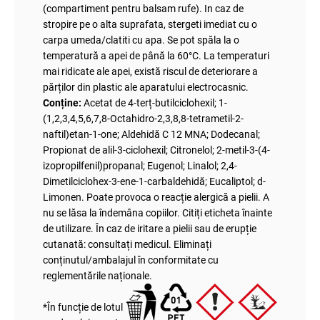
(compartiment pentru balsam rufe). In caz de
stropire pe o alta suprafata, stergeti imediat cu o
carpa umeda/clatiti cu apa. Se pot spăla la o
temperatură a apei de până la 60°C. La temperaturi
mai ridicate ale apei, există riscul de deteriorare a
părților din plastic ale aparatului electrocasnic.
Conține:
Acetat de 4-terț-butilciclohexil; 1-
(1,2,3,4,5,6,7,8-Octahidro-2,3,8,8-tetrametil-2-
naftil)etan-1-one; Aldehidă C 12 MNA; Dodecanal;
Propionat de alil-3-ciclohexil; Citronelol; 2-metil-3-(4-
izopropilfenil)propanal; Eugenol; Linalol; 2,4-
Dimetilciclohex-3-ene-1-carbaldehidă; Eucaliptol; d-
Limonen. Poate provoca o reacție alergică a pielii. A
nu se lăsa la îndemâna copiilor. Citiți eticheta înainte
de utilizare. În caz de iritare a pielii sau de erupție
cutanată: consultați medicul. Eliminați
conținutul/ambalajul în conformitate cu
reglementările naționale.
*În funcție de lotul