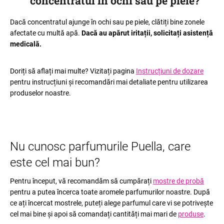
concentratul în ochi sau pe piele
?
Dacă concentratul ajunge în ochi sau pe piele, clătiți bine zonele
afectate cu multă apă.
Dacă au apărut iritații, solicitați asistență
medicală.
Doriți să aflați mai multe? Vizitați pagina
Instrucțiuni de dozare
pentru instrucțiuni și recomandări mai detaliate pentru utilizarea
produselor noastre.
Nu cunosc parfumurile Puella, care
este cel mai bun?
Pentru început, vă recomandăm să cumpărați
mostre de probă
pentru a putea încerca toate aromele parfumurilor noastre. După
ce ați încercat mostrele, puteți alege parfumul care vi se potrivește
cel mai bine și apoi să comandați cantități mai mari de
produse
.