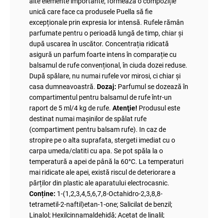
alte elemente importante, formează o compoziție
unică care face ca produsele Puella să fie
excepționale prin expresia lor intensă. Rufele rămân
parfumate pentru o perioadă lungă de timp, chiar și
după uscarea în uscător. Concentrația ridicată
asigură un parfum foarte intens în comparație cu
balsamul de rufe convențional, în ciuda dozei reduse.
După spălare, nu numai rufele vor mirosi, ci chiar și
casa dumneavoastră.
Dozaj:
Parfumul se dozează în
compartimentul pentru balsamul de rufe într-un
raport de 5 ml/4 kg de rufe.
Atenţie!
Produsul este
destinat numai mașinilor de spălat rufe
(compartiment pentru balsam rufe). In caz de
stropire pe o alta suprafata, stergeti imediat cu o
carpa umeda/clatiti cu apa. Se pot spăla la o
temperatură a apei de până la 60°C. La temperaturi
mai ridicate ale apei, există riscul de deteriorare a
părților din plastic ale aparatului electrocasnic.
Conține:
1-(1,2,3,4,5,6,7,8-Octahidro-2,3,8,8-
tetrametil-2-naftil)etan-1-one; Salicilat de benzil;
Linalol; Hexilcinnamaldehidă; Acetat de linalil;