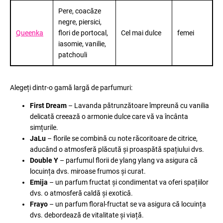
Pere, coacăze
negre, piersici,
Queenka
flori de portocal,
Cel mai dulce
femei
iasomie, vanilie,
patchouli
Alegeți dintr-o gamă largă de parfumuri:
First Dream
– Lavanda pătrunzătoare împreună cu vanilia
delicată creează o armonie dulce care vă va încânta
simțurile.
JaLu
– florile se combină cu note răcoritoare de citrice,
aducând o atmosferă plăcută și proaspătă spațiului dvs.
Double Y
– parfumul florii de ylang ylang va asigura că
locuința dvs. miroase frumos și curat.
Emija
– un parfum fructat și condimentat va oferi spațiilor
dvs. o atmosferă caldă și exotică.
Frayo
– un parfum floral-fructat se va asigura că locuința
dvs. debordează de vitalitate și viață.