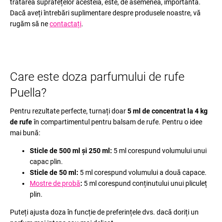
tratarea suprafețelor acesteia, este, de asemenea, importantă.
Dacă aveți întrebări suplimentare despre produsele noastre, vă
rugăm să ne
contactați
.
Care este doza parfumului de rufe
Puella?
Pentru rezultate perfecte, turnați doar
5 ml de concentrat la 4 kg
de rufe
în compartimentul pentru balsam de rufe. Pentru o idee
mai bună:
Sticle de 500 ml și 250 ml:
5 ml corespund volumului unui
capac plin.
Sticle de 50 ml:
5 ml corespund volumului a două capace.
Mostre de probă
:
5 ml corespund conținutului unui pliculeț
plin.
Puteți ajusta doza în funcție de preferințele dvs. dacă doriți un